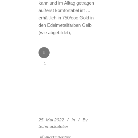
kann und im Alltag getragen
äußerst komfortabel ist …
erhältlich in 750/ooo Gold in
den Edelmetallfarben Gelb
(wie abgebildet),
1
25. Mai 2022
In
By
Schmuckatelier
„FÜNF-STEIN-RING“