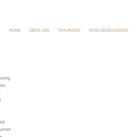
HOME
ÜBER UNS
TRAURINGE
VERLOBUNGSRINGE
ssing
tes
d
)
mit
„Lumen
in