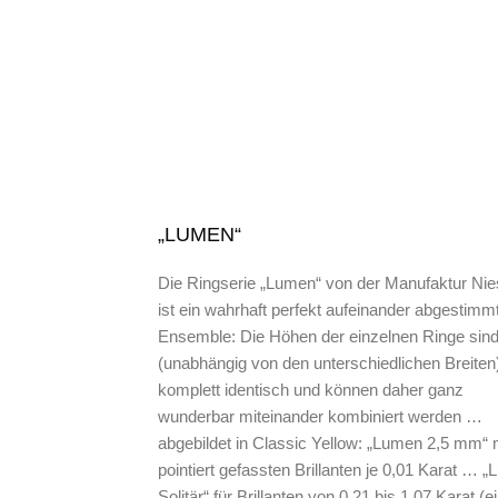
„LUMEN“
Die Ringserie „Lumen“ von der Manufaktur Nie
ist ein wahrhaft perfekt aufeinander abgestimm
Ensemble: Die Höhen der einzelnen Ringe sin
(unabhängig von den unterschiedlichen Breiten
komplett identisch und können daher ganz
wunderbar miteinander kombiniert werden …
abgebildet in Classic Yellow: „Lumen 2,5 mm“ 
pointiert gefassten Brillanten je 0,01 Karat … 
Solitär“ für Brillanten von 0,21 bis 1,07 Karat (e