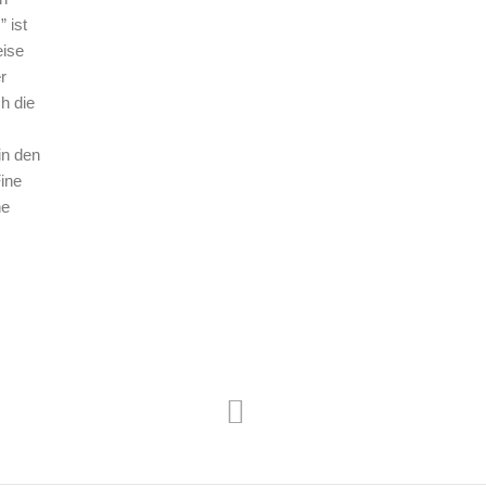
 ist
eise
r
ch die
 in den
ine
ne