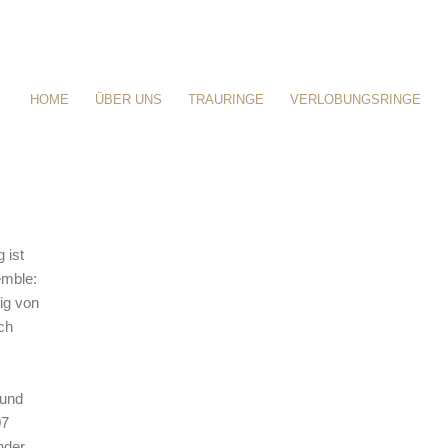
HOME
ÜBER UNS
TRAURINGE
VERLOBUNGSRINGE
 ist
emble:
ig von
ch
 und
07
nder