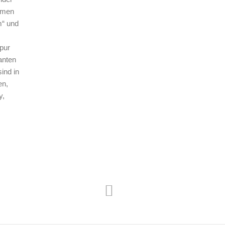
umen
m“ und
pur
lanten
ind in
en,
y,