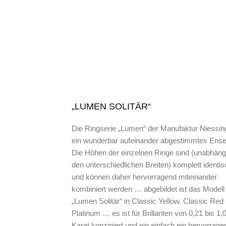
„LUMEN SOLITÄR“
Die Ringserie „Lumen“ der Manufaktur Niessing
ein wunderbar aufeinander abgestimmtes Ens
Die Höhen der einzelnen Ringe sind (unabhäng
den unterschiedlichen Breiten) komplett identis
und können daher hervorragend miteinander
kombiniert werden … abgebildet ist das Modell
„Lumen Solitär“ in Classic Yellow, Classic Red
Platinum … es ist für Brillanten von 0,21 bis 1,
Karat konzipiert und ein einfach ein hervorrage